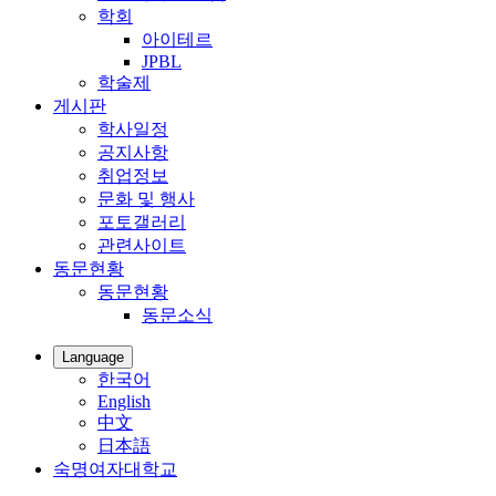
학회
아이테르
JPBL
학술제
게시판
학사일정
공지사항
취업정보
문화 및 행사
포토갤러리
관련사이트
동문현황
동문현황
동문소식
Language
한국어
English
中文
日本語
숙명여자대학교