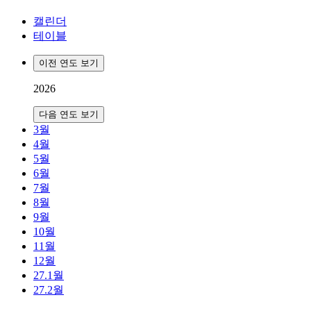
캘린더
테이블
이전 연도 보기
2026
다음 연도 보기
3월
4월
5월
6월
7월
8월
9월
10월
11월
12월
27.1월
27.2월