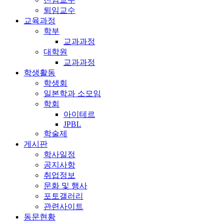
퇴임교수
교육과정
학부
교과과정
대학원
교과과정
학생활동
학생회
일본학과 소모임
학회
아이테르
JPBL
학술제
게시판
학사일정
공지사항
취업정보
문화 및 행사
포토갤러리
관련사이트
동문현황