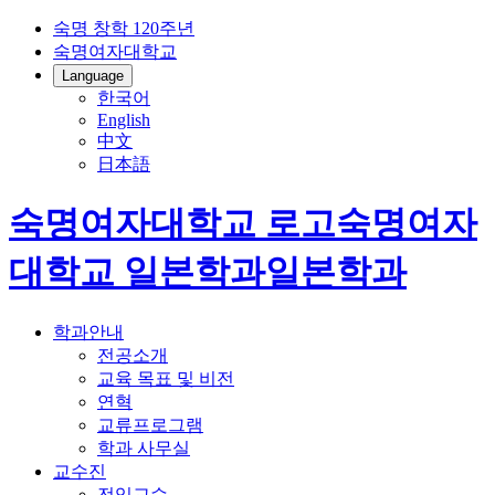
숙명 창학 120주년
숙명여자대학교
Language
한국어
English
中文
日本語
숙명여자대학교 로고
숙명여자
대학교
일본학과
일본학과
학과안내
전공소개
교육 목표 및 비전
연혁
교류프로그램
학과 사무실
교수진
전임교수