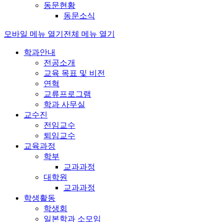
동문현황
동문소식
모바일 메뉴 열기
전체 메뉴 열기
학과안내
전공소개
교육 목표 및 비전
연혁
교류프로그램
학과 사무실
교수진
전임교수
퇴임교수
교육과정
학부
교과과정
대학원
교과과정
학생활동
학생회
일본학과 소모임