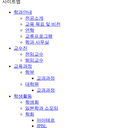
사이트맵
학과안내
전공소개
교육 목표 및 비전
연혁
교류프로그램
학과 사무실
교수진
전임교수
퇴임교수
교육과정
학부
교과과정
대학원
교과과정
학생활동
학생회
일본학과 소모임
학회
아이테르
JPBL