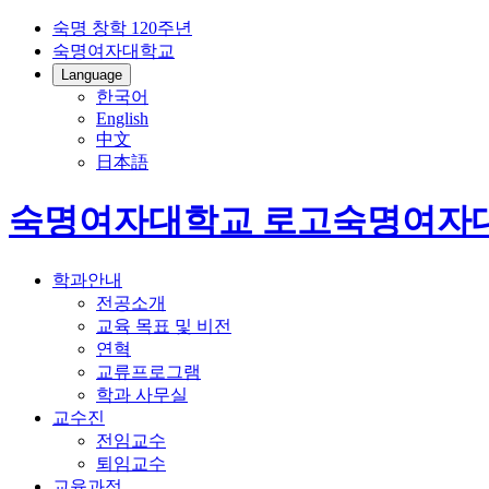
숙명 창학 120주년
숙명여자대학교
Language
한국어
English
中文
日本語
숙명여자대학교 로고
숙명여자
학과안내
전공소개
교육 목표 및 비전
연혁
교류프로그램
학과 사무실
교수진
전임교수
퇴임교수
교육과정