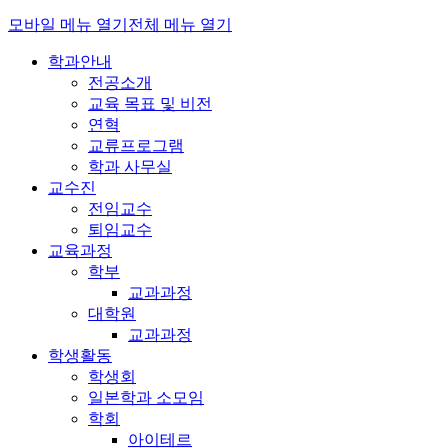
모바일 메뉴 열기
전체 메뉴 열기
학과안내
전공소개
교육 목표 및 비전
연혁
교류프로그램
학과 사무실
교수진
전임교수
퇴임교수
교육과정
학부
교과과정
대학원
교과과정
학생활동
학생회
일본학과 소모임
학회
아이테르