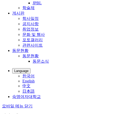
JPBL
학술제
게시판
학사일정
공지사항
취업정보
문화 및 행사
포토갤러리
관련사이트
동문현황
동문현황
동문소식
Language
한국어
English
中文
日本語
숙명여자대학교
모바일 메뉴 닫기