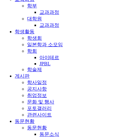
학부
교과과정
대학원
교과과정
학생활동
학생회
일본학과 소모임
학회
아이테르
JPBL
학술제
게시판
학사일정
공지사항
취업정보
문화 및 행사
포토갤러리
관련사이트
동문현황
동문현황
동문소식