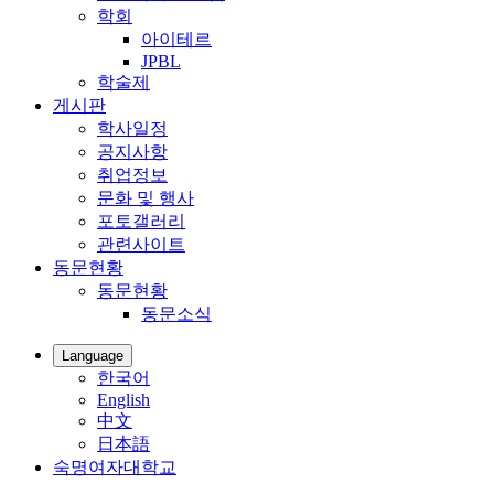
학회
아이테르
JPBL
학술제
게시판
학사일정
공지사항
취업정보
문화 및 행사
포토갤러리
관련사이트
동문현황
동문현황
동문소식
Language
한국어
English
中文
日本語
숙명여자대학교