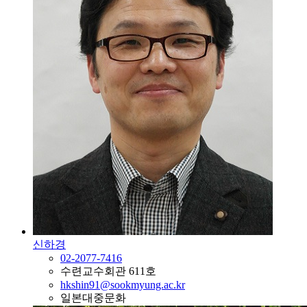
신하경
02-2077-7416
수련교수회관 611호
hkshin91@sookmyung.ac.kr
일본대중문화