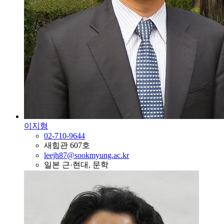
이지형
02-710-9644
새힘관 607호
leejh87@sookmyung.ac.kr
일본 근·현대, 문학