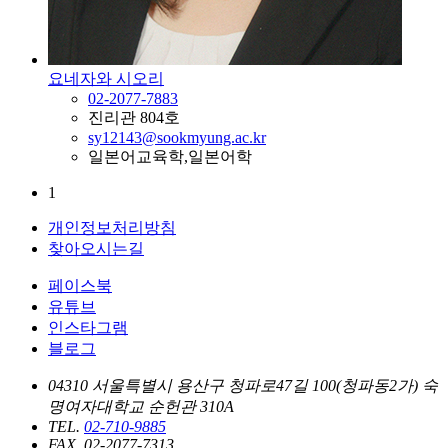
요네자와 시오리
02-2077-7883
진리관 804호
sy12143@sookmyung.ac.kr
일본어교육학,일본어학
1
개인정보처리방침
찾아오시는길
페이스북
유튜브
인스타그램
블로그
04310 서울특별시 용산구 청파로47길 100(청파동2가) 숙
명여자대학교 순헌관 310A
TEL.
02-710-9885
FAX. 02-2077-7313