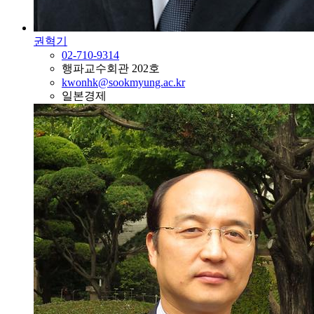
권혁기
02-710-9314
행파교수회관 202호
kwonhk@sookmyung.ac.kr
일본경제