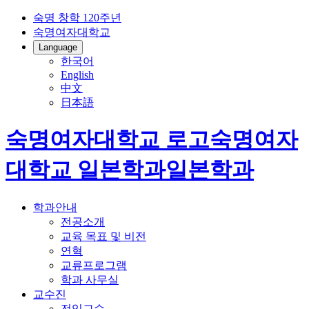
숙명 창학 120주년
숙명여자대학교
Language
한국어
English
中文
日本語
숙명여자대학교 로고
숙명여자
대학교
일본학과
일본학과
학과안내
전공소개
교육 목표 및 비전
연혁
교류프로그램
학과 사무실
교수진
전임교수