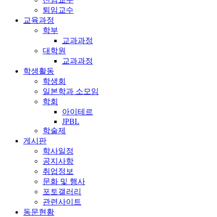
퇴임교수
교육과정
학부
교과과정
대학원
교과과정
학생활동
학생회
일본학과 소모임
학회
아이테르
JPBL
학술제
게시판
학사일정
공지사항
취업정보
문화 및 행사
포토갤러리
관련사이트
동문현황