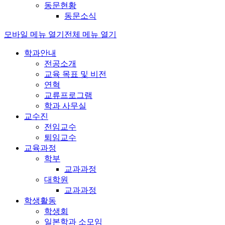
동문현황
동문소식
모바일 메뉴 열기
전체 메뉴 열기
학과안내
전공소개
교육 목표 및 비전
연혁
교류프로그램
학과 사무실
교수진
전임교수
퇴임교수
교육과정
학부
교과과정
대학원
교과과정
학생활동
학생회
일본학과 소모임