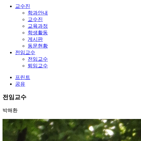
교수진
학과안내
교수진
교육과정
학생활동
게시판
동문현황
전임교수
전임교수
퇴임교수
프린트
공유
전임교수
박해환