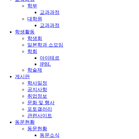
학부
교과과정
대학원
교과과정
학생활동
학생회
일본학과 소모임
학회
아이테르
JPBL
학술제
게시판
학사일정
공지사항
취업정보
문화 및 행사
포토갤러리
관련사이트
동문현황
동문현황
동문소식