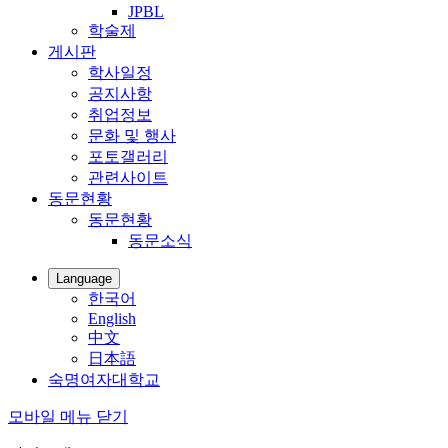
JPBL
학술제
게시판
학사일정
공지사항
취업정보
문화 및 행사
포토갤러리
관련사이트
동문현황
동문현황
동문소식
Language
한국어
English
中文
日本語
숙명여자대학교
모바일 메뉴 닫기