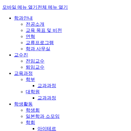
모바일 메뉴 열기
전체 메뉴 열기
학과안내
전공소개
교육 목표 및 비전
연혁
교류프로그램
학과 사무실
교수진
전임교수
퇴임교수
교육과정
학부
교과과정
대학원
교과과정
학생활동
학생회
일본학과 소모임
학회
아이테르