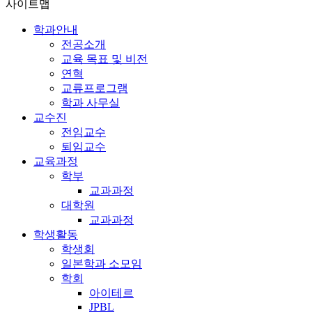
사이트맵
학과안내
전공소개
교육 목표 및 비전
연혁
교류프로그램
학과 사무실
교수진
전임교수
퇴임교수
교육과정
학부
교과과정
대학원
교과과정
학생활동
학생회
일본학과 소모임
학회
아이테르
JPBL