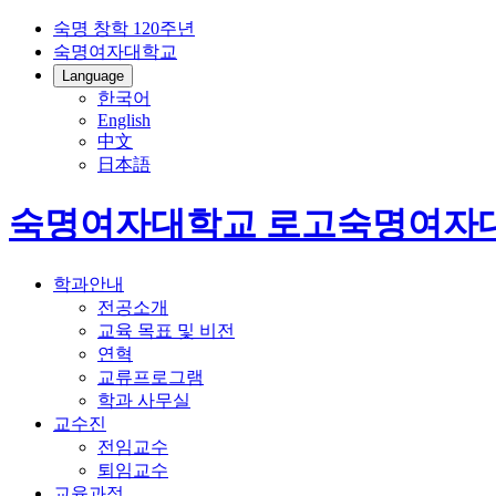
숙명 창학 120주년
숙명여자대학교
Language
한국어
English
中文
日本語
숙명여자대학교 로고
숙명여자
학과안내
전공소개
교육 목표 및 비전
연혁
교류프로그램
학과 사무실
교수진
전임교수
퇴임교수
교육과정