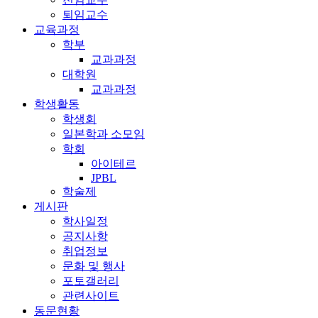
퇴임교수
교육과정
학부
교과과정
대학원
교과과정
학생활동
학생회
일본학과 소모임
학회
아이테르
JPBL
학술제
게시판
학사일정
공지사항
취업정보
문화 및 행사
포토갤러리
관련사이트
동문현황