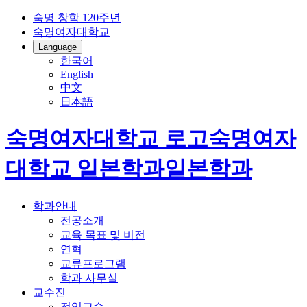
숙명 창학 120주년
숙명여자대학교
Language
한국어
English
中文
日本語
숙명여자대학교 로고
숙명여자
대학교
일본학과
일본학과
학과안내
전공소개
교육 목표 및 비전
연혁
교류프로그램
학과 사무실
교수진
전임교수