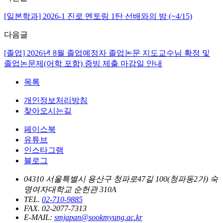
[일본학과] 2026-1 진로 멘토링 1탄 선배와의 밤 (~4/15)
다음글
[졸업] 2026년 8월 졸업예정자 졸업논문 지도교수님 확정 및
졸업논문제(어학 포함) 증빙 제출 마감일 안내
목록
개인정보처리방침
찾아오시는길
페이스북
유튜브
인스타그램
블로그
04310 서울특별시 용산구 청파로47길 100(청파동2가) 숙
명여자대학교 순헌관 310A
TEL.
02-710-9885
FAX. 02-2077-7313
E-MAIL:
smjapan@sookmyung.ac.kr