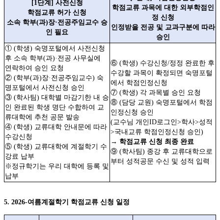
[1
단계
]
사전신청
학점교류 과목에 대한 외부학점인
학점교류 허가 신청
정 신청
소속 학부
(
과
)
장
·
전공주임교수 승
인정받을 전공 및 교과구분에 따라
인 필요
승인
①
(
학생
)
숙명포털에서 사전신청
후 소속 학부
(
과
)·
전공 사무실에
⑥ (학생) 수강신청/정정 완료한 후
연락하여 승인 요청
수강할 과목이 확정되면 숙명포털
②
(
학부
(
과
)
장
·
전공주임교수
)
숙
에서 학점인정신청
명포털에서 사전신청 승인
⑦ (학생) 각 과목별 승인 요청
③
(
학사팀
)
대학별 마감기한 내 승
⑧ (담당 교원) 숙명포털에서 학점
인 완료된 학생 명단 수합하여 교
인정신청 승인
류대학에 추천 공문 발송
(교수님 개인ID로그인>학사>성적
④
(
학생
)
교류대학 안내문에 따라
>국내교류 학점인정신청 승인)
수강신청
→ 학점교류 신청 최종 완료
⑤
(
학생
)
교류대학에 계절학기 수
⑨ (학사팀) 종강 후 교류대학으로
강료 납부
부터 성적공문 수신 및 성적 입력
※
정규학기는 우리 대학에 등록 및
납부
5. 2026-여름계절학기 학점교류 신청 일정