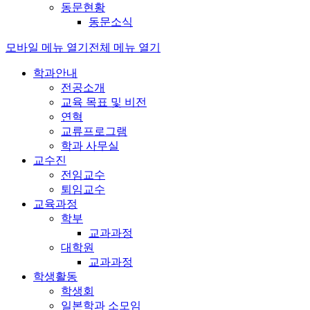
동문현황
동문소식
모바일 메뉴 열기
전체 메뉴 열기
학과안내
전공소개
교육 목표 및 비전
연혁
교류프로그램
학과 사무실
교수진
전임교수
퇴임교수
교육과정
학부
교과과정
대학원
교과과정
학생활동
학생회
일본학과 소모임