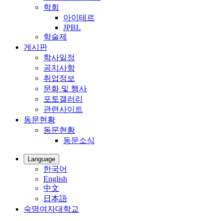
학회
아이테르
JPBL
학술제
게시판
학사일정
공지사항
취업정보
문화 및 행사
포토갤러리
관련사이트
동문현황
동문현황
동문소식
Language
한국어
English
中文
日本語
숙명여자대학교