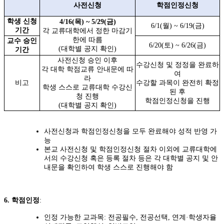
사전신청
학점인정신청
학생 신청
4/16(목) ~ 5/29(금)
6/1(월) ~ 6/19(
금
)
기간
각 교류대학에서 정한 마감기
한에 따름
교수 승인
6/20(토) ~ 6/26(
금
)
(
대학별 공지 확인
)
기간
사전신청 승인 이후
수강신청 및 정정을 완료하
각 대학 학점교류 안내문에 따
여
라
비고
수강할 과목이 완전히 확정
학생 스스로 교류대학 수강신
된 후
청 진행
학점인정신청을 진행
(
대학별 공지 확인
)
사전신청과 학점인정신청을 모두 완료해야 성적 반영 가
능
본교 사전신청 및 학점인정신청 절차 이외에 교류대학에
서의 수강신청 혹은 등록 절차 등은 각 대학별 공지 및 안
내문을 확인하여 학생 스스로 진행해야 함
6.
학점인정
:
인정 가능한 교과목: 전공필수, 전공선택, 연계·학생자율