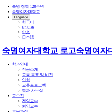
숙명 창학 120주년
숙명여자대학교
Language
한국어
English
中文
日本語
숙명여자대학교 로고
숙명여자
학과안내
전공소개
교육 목표 및 비전
연혁
교류프로그램
학과 사무실
교수진
전임교수
퇴임교수
교육과정