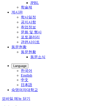
JPBL
학술제
게시판
학사일정
공지사항
취업정보
문화 및 행사
포토갤러리
관련사이트
동문현황
동문현황
동문소식
Language
한국어
English
中文
日本語
숙명여자대학교
모바일 메뉴 닫기