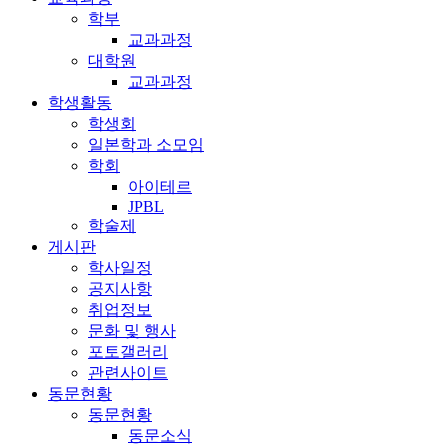
학부
교과과정
대학원
교과과정
학생활동
학생회
일본학과 소모임
학회
아이테르
JPBL
학술제
게시판
학사일정
공지사항
취업정보
문화 및 행사
포토갤러리
관련사이트
동문현황
동문현황
동문소식