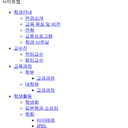
사이트맵
학과안내
전공소개
교육 목표 및 비전
연혁
교류프로그램
학과 사무실
교수진
전임교수
퇴임교수
교육과정
학부
교과과정
대학원
교과과정
학생활동
학생회
일본학과 소모임
학회
아이테르
JPBL