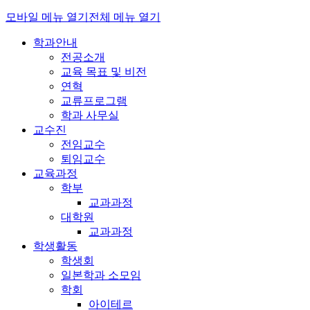
모바일 메뉴 열기
전체 메뉴 열기
학과안내
전공소개
교육 목표 및 비전
연혁
교류프로그램
학과 사무실
교수진
전임교수
퇴임교수
교육과정
학부
교과과정
대학원
교과과정
학생활동
학생회
일본학과 소모임
학회
아이테르