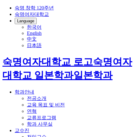
숙명 창학 120주년
숙명여자대학교
Language
한국어
English
中文
日本語
숙명여자대학교 로고
숙명여자
대학교
일본학과
일본학과
학과안내
전공소개
교육 목표 및 비전
연혁
교류프로그램
학과 사무실
교수진
전임교수