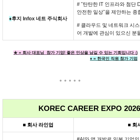
# "탄탄한 IT 인프라와 첨단
안전한 일상"을 제안하는 종합 
♦
후지 Infox 네트 주식회사
# 클라우드 및 네트워크 시
어 개발에 관심이 있으신 분들
★ = 회사 대표님  참가 기업! 좋은 인상을 남길 수 있는 기회입니다 :)
♦︎ = 한국인 직원 참가 기업
KOREC CAREER EXPO 202
■ 회사 라인업
■ 회
#
AI와 앱 개발로 일본 기업의