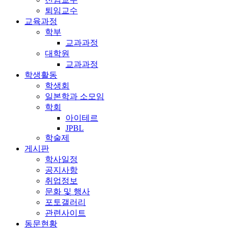
퇴임교수
교육과정
학부
교과과정
대학원
교과과정
학생활동
학생회
일본학과 소모임
학회
아이테르
JPBL
학술제
게시판
학사일정
공지사항
취업정보
문화 및 행사
포토갤러리
관련사이트
동문현황