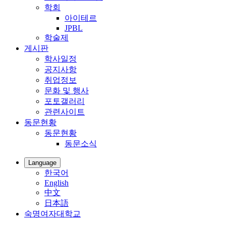
학회
아이테르
JPBL
학술제
게시판
학사일정
공지사항
취업정보
문화 및 행사
포토갤러리
관련사이트
동문현황
동문현황
동문소식
Language
한국어
English
中文
日本語
숙명여자대학교