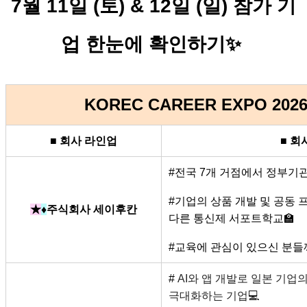
7월 11일 (토) & 12일 (일) 참가 기
업 한눈에 확인하기✨ 
KOREC CAREER EXPO 202
■ 회사 라인업
■ 회
#전국 7개 거점에서 정부기
#기업의 상품 개발 및 공동
★
♦
주식회사 세이후칸
다른 통신제 서포트학교🏫
#교육에 관심이 있으신 분들
# 
AI와 앱 개발로 일본 기업
극대화하는 기업
💻