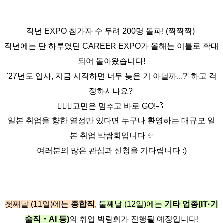
작년 EXPO 참가자 수 무려 200명 돌파! (짝짝짝) 
작년에는 단 하루였던 CAREER EXPO가 올해는 이틀로 확대
되어 돌아왔습니다!
'27년도 입사, 지금 시작하면 너무 늦은 거 아닐까...?' 하고 걱
정하시나요? 
🙅🏻‍♀️고민은 멈추고 바로 GO!💨 
일본 취업을 향한 열정만 있다면 누구나 환영하는 대규모 일
본 취업 박람회입니다 ✨
여러분의 많은 관심과 신청을 기다립니다 :)
첫쨰날 (11일)에는
 종합직
, 
둘째날 (12일)에는 
기타 업종(IT·기
술직・AI 등)
의 취업 박람회가 진행될 예정입니다!