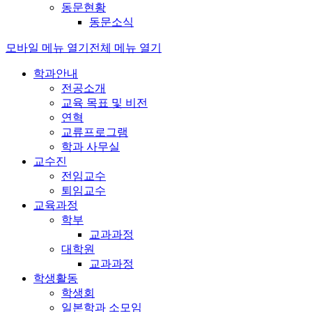
동문현황
동문소식
모바일 메뉴 열기
전체 메뉴 열기
학과안내
전공소개
교육 목표 및 비전
연혁
교류프로그램
학과 사무실
교수진
전임교수
퇴임교수
교육과정
학부
교과과정
대학원
교과과정
학생활동
학생회
일본학과 소모임